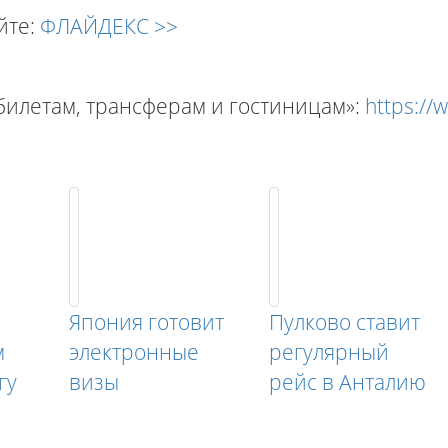
йте:
ФЛАЙДЕКС >>
илетам, трансферам и гостиницам»:
https://
Япония готовит
Пулково ставит
м
электронные
регулярный
гу
визы
рейс в Анталию